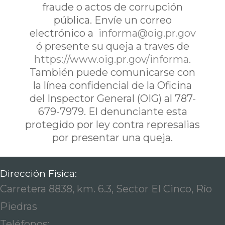
fraude o actos de corrupción
pública. Envíe un correo
electrónico a
informa@oig.pr.gov
ó presente su queja a traves de
https://www.oig.pr.gov/informa
.
También puede comunicarse con
la línea confidencial de la Oficina
del Inspector General (OIG) al 787-
679-7979. El denunciante esta
protegido por ley contra represalias
por presentar una queja.
Dirección Física:
Carretera 8838, km. 6.3, Sector El Cinco, Río
Piedras
Teléfonos: