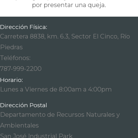
por presentar una queja.
Dirección Física:
Carretera 8838, km. 6.3, Sector El Cinco, Río
Piedras
Teléfonos:
787-999-2200
Horario:
Lunes a Viernes de 8:00am a 4:00pm
Dirección Postal
Departamento de Recursos Naturales y
Ambientales
San José Industrial Park