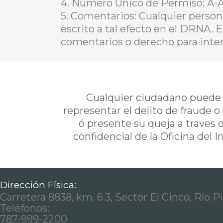
4. Número Único de Permiso: A
5. Comentarios: Cualquier person
escrito a tal efecto en el DRNA. 
comentarios o derecho para inter
Cualquier ciudadano puede i
representar el delito de fraude o
ó presente su queja a traves 
confidencial de la Oficina del 
Dirección Física:
Carretera 8838, km. 6.3, Sector El Cinco, Río P
Teléfonos:
787-999-2200