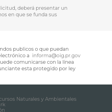
icitud, deberá presentar un
chos en que se funda sus
fondos publicos o que puedan
electrónico a
informa@oig.pr.gov
uede comunicarse con la línea
nunciante esta protegido por ley
ursos Naturales y Ambientales
ark
ón