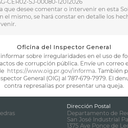
-AG-CER02-SJ-00080-12012026
a que desee comentar o intervenir en esta Sol
En el mismo, se hará constar en detalle los he
venir.
Oficina del Inspector General
nformar sobre irregularidades en el uso de 
 actos de corrupción pública. Envíe un correo 
de
https://www.oig.pr.gov/informa
. También p
Inspector General (OIG) al 787-679-7979. El de
contra represalias por presentar una queja.
Dirección Postal
iedras
Departamento de Rec
San José Industrial P
1375 Ave Ponce de Le