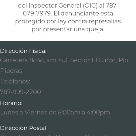
del Inspector General (OIG) al 787-
679-7979. El denunciante esta
protegido por ley contra represalias
por presentar una queja.
Dirección Física:
Carretera 8838, km. 6.3, Sector El Cinco, Río
Piedras
Teléfonos:
787-999-2200
Horario:
Lunes a Viernes de 8:00am a 4:00pm
Dirección Postal