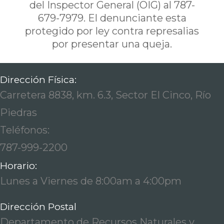
del Inspector General (OIG) al 787-
679-7979. El denunciante esta
protegido por ley contra represalias
por presentar una queja.
Dirección Física:
Carretera 8838, km. 6.3, Sector El Cinco, Río
Piedras
Teléfonos:
787-999-2200
Horario:
Lunes a Viernes de 8:00am a 4:00pm
Dirección Postal
Departamento de Recursos Naturales y