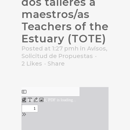
dos talleres a
maestros/as
Teachers of the
Estuary (TOTE)
Posted at 1:27 pmh
in
Avisos
,
Solicitud de Propuestas
2
Likes
Share