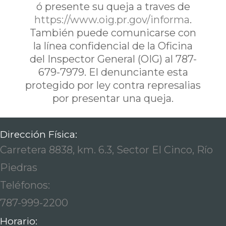
ó presente su queja a traves de
https://www.oig.pr.gov/informa
.
También puede comunicarse con
la línea confidencial de la Oficina
del Inspector General (OIG) al 787-
679-7979. El denunciante esta
protegido por ley contra represalias
por presentar una queja.
Dirección Física:
Carretera 8838, km. 6.3, Sector El Cinco, Río
Piedras
Teléfonos:
787-999-2200
Horario: