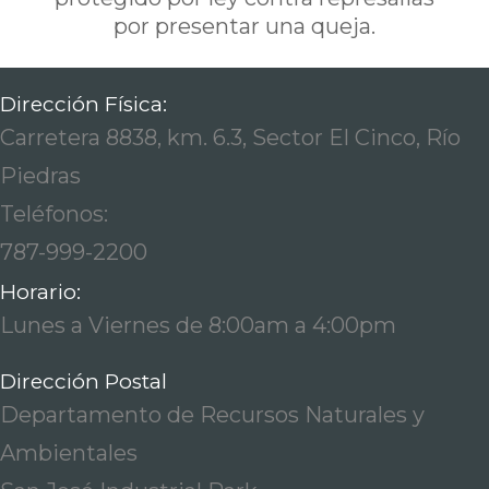
por presentar una queja.
Dirección Física:
Carretera 8838, km. 6.3, Sector El Cinco, Río
Piedras
Teléfonos:
787-999-2200
Horario:
Lunes a Viernes de 8:00am a 4:00pm
Dirección Postal
Departamento de Recursos Naturales y
Ambientales