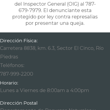
del Inspector General (OIG) al 787-
679-7979. El denunciante esta
protegido por ley contra represalias
por presentar una queja.
Dirección Física:
Carretera 8838, km. 6.3, Sector El Cinco, Río
Piedras
Teléfonos:
787-999-2200
Horario:
Lunes a Viernes de 8:00am a 4:00pm
Dirección Postal