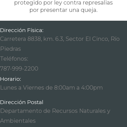
protegido por ley contra represalias
por presentar una queja.
Dirección Física:
Carretera 8838, km. 6.3, Sector El Cinco, Río
Piedras
Teléfonos:
787-999-2200
Horario:
Lunes a Viernes de 8:00am a 4:00pm
Dirección Postal
Departamento de Recursos Naturales y
Ambientales