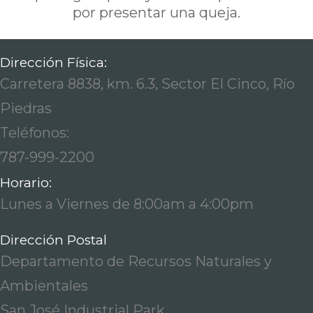
por presentar una queja.
Dirección Física:
Carretera 8838, km. 6.3, Sector El Cinco, Río
Piedras
Teléfonos:
787-999-2200
Horario:
Lunes a Viernes de 8:00am a 4:00pm
Dirección Postal
Departamento de Recursos Naturales y
Ambientales
San José Industrial Park