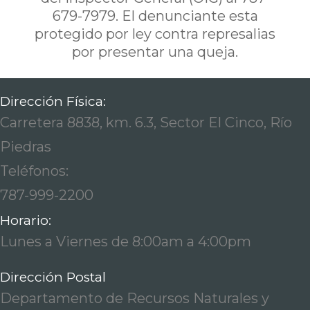
679-7979. El denunciante esta
protegido por ley contra represalias
por presentar una queja.
Dirección Física:
Carretera 8838, km. 6.3, Sector El Cinco, Río
Piedras
Teléfonos:
787-999-2200
Horario:
Lunes a Viernes de 8:00am a 4:00pm
Dirección Postal
Departamento de Recursos Naturales y