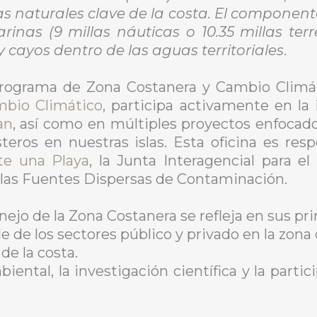
mas naturales clave de la costa. El componen
rinas (9 millas náuticas o 10.35 millas terr
 y cayos dentro de las aguas territoriales
.
l Programa de Zona Costanera y Cambio Climá
mbio Climático
, participa activamente en la
an
, así como en múltiples proyectos enfocados
steros en nuestras islas. Esta oficina es re
e una Playa
, la Junta Interagencial para e
e las Fuentes Dispersas de Contaminación.
jo de la Zona Costanera se refleja en sus prin
le de los sectores público y privado en la zona
de la costa.
ental, la investigación científica y la parti