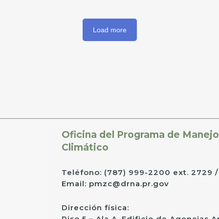
Load more
Oficina del Programa de Manejo
Climático
Teléfono: (787) 999-2200 ext. 2729 /
Email: pmzc@drna.pr.gov
Dirección física:
Piso 5 – Ala A, Edificio de Agencias 