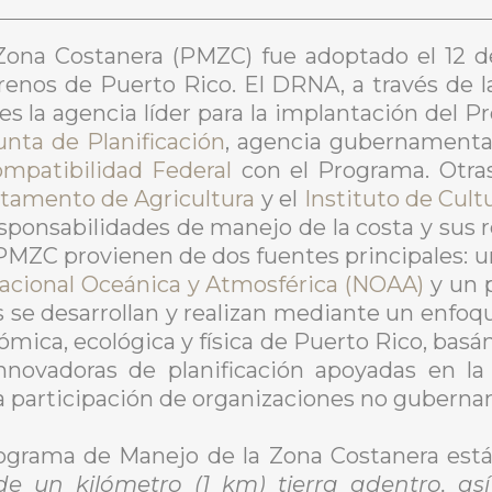
Zona Costanera (PMZC) fue adoptado el 12 d
renos de Puerto Rico. El DRNA, a través de 
s la agencia líder para la implantación del Pr
unta de Planificación
, agencia gubernamental
mpatibilidad Federal
con el Programa. Otra
tamento de Agricultura
y el
Instituto de Cul
sponsabilidades de manejo de la costa y sus r
ZC provienen de dos fuentes principales: un
acional Oceánica y Atmosférica (NOAA)
y un 
s se desarrollan y realizan mediante un enfo
ómica, ecológica y física de Puerto Rico, bas
innovadoras de planificación apoyadas en l
a participación de organizaciones no gubernam
rograma de Manejo de la Zona Costanera está
de un kilómetro (1 km) tierra adentro, as