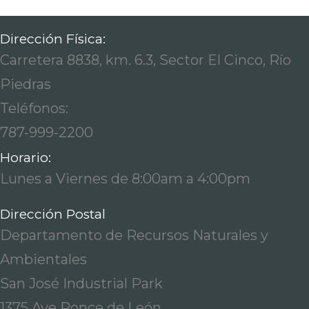
Dirección Física:
Carretera 8838, km. 6.3, Sector El Cinco, Río
Piedras
Teléfonos:
787-999-2200
Horario:
Lunes a Viernes de 8:00am a 4:00pm
Dirección Postal
Departamento de Recursos Naturales y
Ambientales
San José Industrial Park
1375 Ave Ponce de León