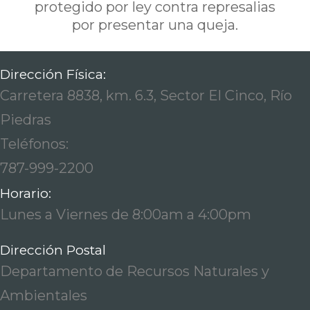
protegido por ley contra represalias
por presentar una queja.
Dirección Física:
Carretera 8838, km. 6.3, Sector El Cinco, Río
Piedras
Teléfonos:
787-999-2200
Horario:
Lunes a Viernes de 8:00am a 4:00pm
Dirección Postal
Departamento de Recursos Naturales y
Ambientales