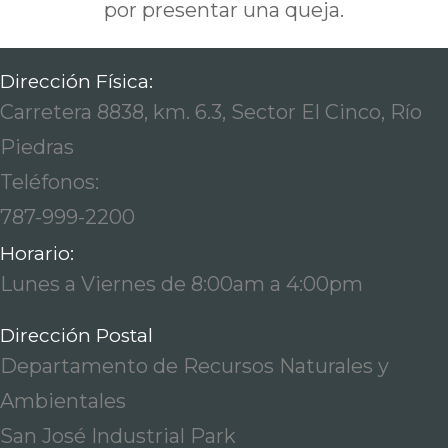
por presentar una queja.
Dirección Física:
Carretera 8838, km. 6.3, Sector El Cinco, Río
Piedras
Teléfonos:
787-999-2200
Horario:
Lunes a Viernes de 8:00am a 4:00pm
Dirección Postal
Departamento de Recursos Naturales y
Ambientales
San José Industrial Park