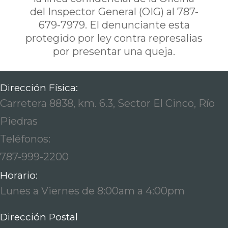
del Inspector General (OIG) al 787-
679-7979. El denunciante esta
protegido por ley contra represalias
por presentar una queja.
Dirección Física:
Carretera 8838, km. 6.3, Sector El Cinco, Río
Piedras
Teléfonos:
787-999-2200
Horario:
Lunes a Viernes de 8:00am a 4:00pm
Dirección Postal