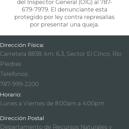
del Inspector General (OIG) al 787-
679-7979. El denunciante esta
protegido por ley contra represalias
por presentar una queja.
Dirección Física:
Carretera 8838, km. 6.3, Sector El Cinco, Río
Piedras
Teléfonos:
787-999-2200
Horario:
Lunes a Viernes de 8:00am a 4:00pm
Dirección Postal
Departamento de Recursos Naturales y