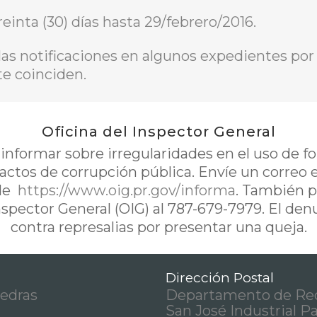
einta (30) días hasta 29/febrero/2016.
as notificaciones en algunos expedientes por l
e coinciden.
Oficina del Inspector General
nformar sobre irregularidades en el uso de 
 actos de corrupción pública. Envíe un correo 
de
https://www.oig.pr.gov/informa
. También p
Inspector General (OIG) al 787-679-7979. El de
contra represalias por presentar una queja.
Dirección Postal
iedras
Departamento de Rec
San José Industrial P