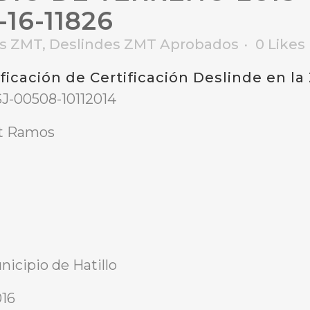
16-11826
es ZMT
,
Deslindes ZMT Aprobados
0
Likes
ficación de Certificación Deslinde en l
J-00508-10112014
et Ramos
nicipio de Hatillo
016