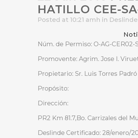
HATILLO CEE-SA-
Posted at 10:21 amh
in
Deslind
Noti
Núm. de Permiso: O-AG-CER02-S
Promovente: Agrim. Jose I. Viru
Propietario: Sr. Luis Torres Padró
Propósito:
Dirección:
PR2 Km 81.7,Bo. Carrizales del Mu
Deslinde Certificado: 28/enero/2