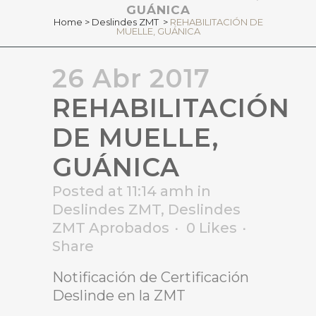
GUÁNICA
Home
>
Deslindes ZMT
>
REHABILITACIÓN DE
MUELLE, GUÁNICA
26 Abr 2017
REHABILITACIÓN
DE MUELLE,
GUÁNICA
Posted at 11:14 amh
in
Deslindes ZMT
,
Deslindes
ZMT Aprobados
0
Likes
Share
Notificación de Certificación
Deslinde en la ZMT