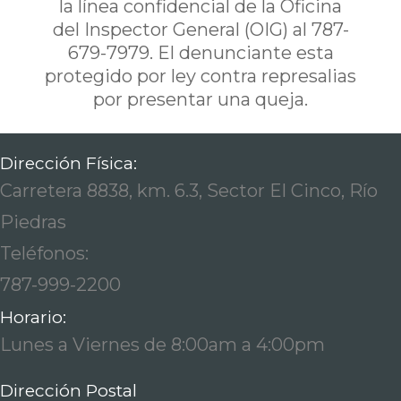
la línea confidencial de la Oficina
del Inspector General (OIG) al 787-
679-7979. El denunciante esta
protegido por ley contra represalias
por presentar una queja.
Dirección Física:
Carretera 8838, km. 6.3, Sector El Cinco, Río
Piedras
Teléfonos:
787-999-2200
Horario:
Lunes a Viernes de 8:00am a 4:00pm
Dirección Postal