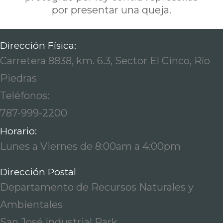
por presentar una queja.
Dirección Física:
Carretera 8838, km. 6.3, Sector El Cinco, Río
Piedras
Teléfonos:
787-999-2200
Horario:
Lunes a Viernes de 8:00am a 4:00pm
Dirección Postal
Departamento de Recursos Naturales y
Ambientales
San José Industrial Park