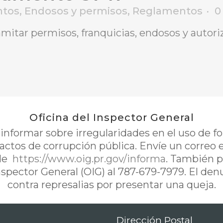
tos
,
Endosos y permisos
,
Reglamentos
0
itar permisos, franquicias, endosos y autori
Oficina del Inspector General
nformar sobre irregularidades en el uso de 
 actos de corrupción pública. Envíe un correo 
de
https://www.oig.pr.gov/informa
. También p
Inspector General (OIG) al 787-679-7979. El de
contra represalias por presentar una queja.
Dirección Postal