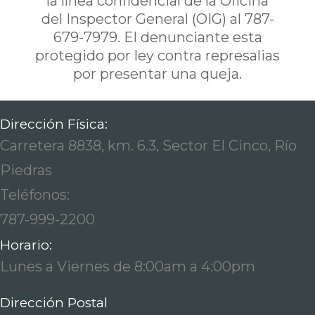
la línea confidencial de la Oficina
del Inspector General (OIG) al 787-
679-7979. El denunciante esta
protegido por ley contra represalias
por presentar una queja.
Dirección Física:
Carretera 8838, km. 6.3, Sector El Cinco, Río
Piedras
Teléfonos:
787-999-2200
Horario:
Lunes a Viernes de 8:00am a 4:00pm
Dirección Postal