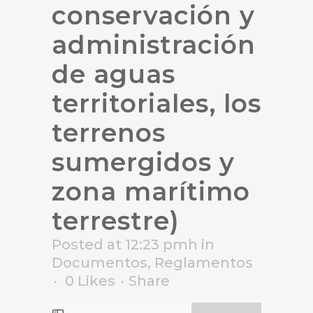
conservación y
administración
de aguas
territoriales, los
terrenos
sumergidos y
zona marítimo
terrestre)
Posted at 12:23 pmh
in
Documentos
,
Reglamentos
0
Likes
Share