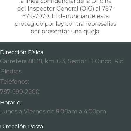
la línea confidencial de la Oficina
del Inspector General (OIG) al 787-
679-7979. El denunciante esta
protegido por ley contra represalias
por presentar una queja.
Dirección Física:
Carretera 8838, km. 6.3, Sector El Cinco, Río
Piedras
Teléfonos:
787-999-2200
Horario:
Lunes a Viernes de 8:00am a 4:00pm
Dirección Postal