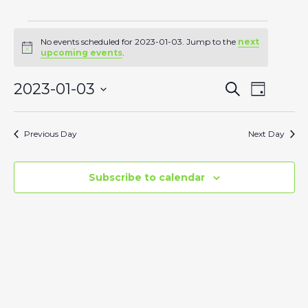
Events
No events scheduled for 2023-01-03. Jump to the
next
Notice
upcoming events
.
for
Event
2023-01-03
Search
Event
Day
Select
Views
Searc
2023-
date.
Previous Day
Next Day
Naviga
and
01-
Views
Subscribe to calendar
Naviga
03