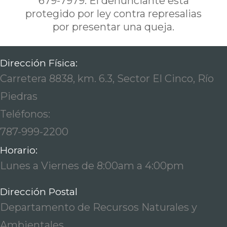
679-7979. El denunciante esta
protegido por ley contra represalias
por presentar una queja.
Dirección Física:
Carretera 8838, km. 6.3, Sector El Cinco, Río
Piedras
Teléfonos:
787-999-2200
Horario:
Lunes a Viernes de 8:00am a 4:00pm
Dirección Postal
Departamento de Recursos Naturales y
Ambientales