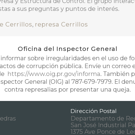
esa y Estructura de Control. El grupo interac
as a sus preguntas y puntos de interés.
 Cerrillos
,
represa Cerrillos
Oficina del Inspector General
nformar sobre irregularidades en el uso de 
 actos de corrupción pública. Envíe un correo 
de
https://www.oig.pr.gov/informa
. También p
Inspector General (OIG) al 787-679-7979. El de
contra represalias por presentar una queja.
Dirección Postal
iedras
Departamento de Rec
San José Industrial P
1375 Ave Ponce de Le