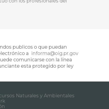
tuó con los profesionales del
fondos publicos o que puedan
electrónico a
informa@oig.pr.gov
uede comunicarse con la línea
nunciante esta protegido por ley
ursos Naturales y Ambientales
ark
ón