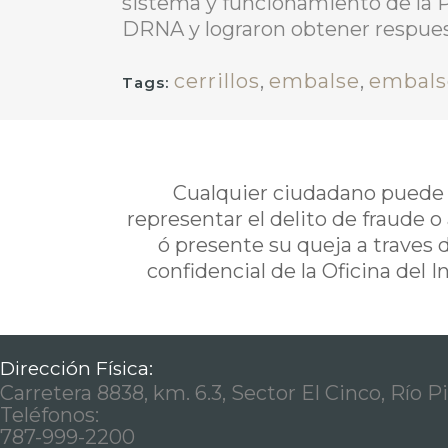
sistema y funcionamiento de la Pr
DRNA y lograron obtener respuest
cerrillos
,
embalse
,
embalse
Tags:
Cualquier ciudadano puede i
representar el delito de fraude o
ó presente su queja a traves 
confidencial de la Oficina del 
Dirección Física:
Carretera 8838, km. 6.3, Sector El Cinco, Río P
Teléfonos:
787-999-2200