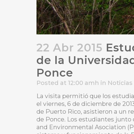
22 Abr 2015
Estud
de la Universidad
Ponce
Posted at 12:00 amh
in
Noticias
La visita permitió que los estudi
el viernes, 6 de diciembre de 201
de Puerto Rico, asistieron a un r
de Ponce. Los estudiantes junto 
and Environmental Asociation (PR