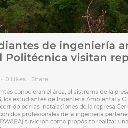
iantes de ingeniería am
 Politécnica visitan rep
0
Likes
Share
antes conocieran el área, el sistrema de la pr
3, los estudiantes de Ingeniería Ambiental y Ci
ecorrido por las instalaciones de la represa Ce
con dos profesionales de la ingeniería perten
W&EA) tuvieron como propósito realizar una vi