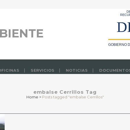
D
RECU
D
BIENTE
GOBIERNO D
OFICINAS
SERVICIOS
NOTICIAS
DOCUMENTO
embalse Cerrillos Tag
Home
>
Posts tagged "embalse Cerrillos"