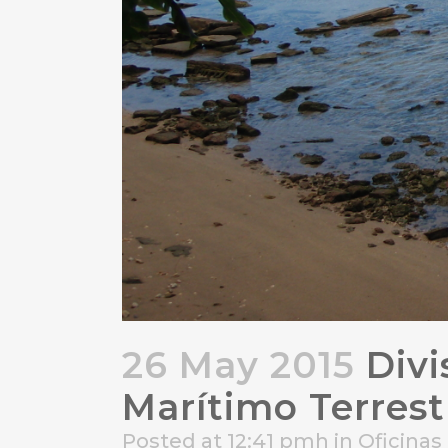
26 May 2015
Divi
Marítimo Terrest
Posted at 12:41 pmh
in
Oficinas