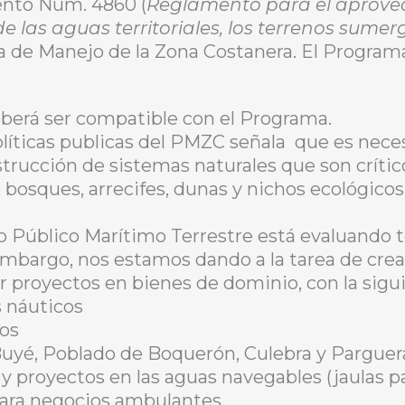
nto Núm. 4860 (
Reglamento para el aprovec
 las aguas territoriales, los terrenos sumer
ma de Manejo de la Zona Costanera. El Progra
eberá ser compatible con el Programa.
olíticas publicas del PMZC señala que es nece
trucción de sistemas naturales que son crític
bosques, arrecifes, dunas y nichos ecológicos
 Público Marítimo Terrestre está evaluando 
embargo, nos estamos dando a la tarea de crear
r proyectos en bienes de dominio, con la sigu
s náuticos
nos
uyé, Poblado de Boquerón, Culebra y Parguera
y proyectos en las aguas navegables (jaulas pa
para negocios ambulantes