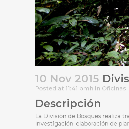
10 Nov 2015
Divi
Posted at 11:41 pmh
in
Oficinas
Descripción
La División de Bosques realiza tr
investigación, elaboración de pl