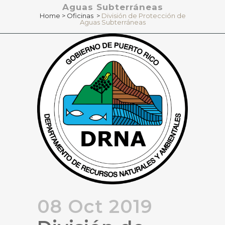
Aguas Subterráneas
Home
>
Oficinas
>
División de Protección de
Aguas Subterráneas
08 Oct 2019