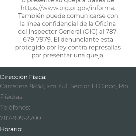
ó presente su queja a traves de
https://www.oig.pr.gov/informa
.
También puede comunicarse con
la línea confidencial de la Oficina
del Inspector General (OIG) al 787-
679-7979. El denunciante esta
protegido por ley contra represalias
por presentar una queja.
Dirección Física:
Carretera 8838, km. 6.3, Sector El Cinco, Río
Piedras
Teléfonos:
787-999-2200
Horario: