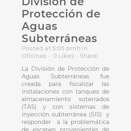
División de
Protección de
Aguas
Subterráneas
Posted at 5:05 pmh
in
Oficinas
0
Likes
Share
La División de Protección de
Aguas Subterráneas fue
creada para fiscalizar las
instalaciones con tanques de
almacenamiento soterrados
(TAS) y con sistemas de
inyección subterránea (SIS) y
responder a la problemática
de escapes provenientes de