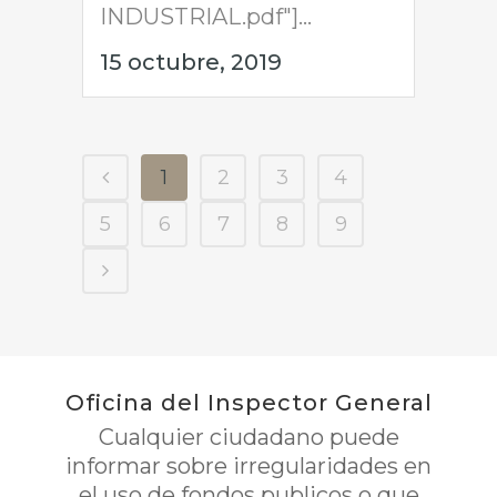
INDUSTRIAL.pdf"]...
15 octubre, 2019
1
2
3
4
5
6
7
8
9
Oficina del Inspector General
Cualquier ciudadano puede
informar sobre irregularidades en
el uso de fondos publicos o que