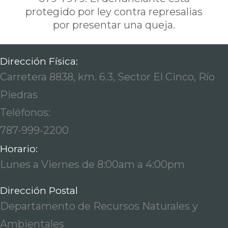
protegido por ley contra represalias
por presentar una queja.
Dirección Física:
Carretera 8838, km. 6.3, Sector El Cinco, Río
Piedras
Teléfonos:
787-999-2200
Horario:
Lunes a Viernes de 8:00am a 4:00pm
Dirección Postal
Departamento de Recursos Naturales y
Ambientales