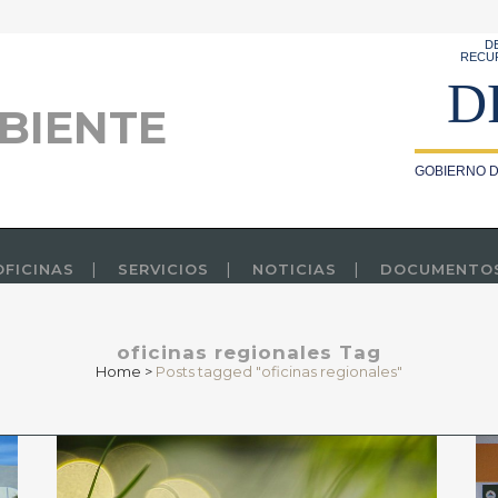
D
RECU
D
BIENTE
GOBIERNO D
OFICINAS
SERVICIOS
NOTICIAS
DOCUMENTO
oficinas regionales Tag
Home
>
Posts tagged "oficinas regionales"