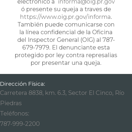
electrónico a
informa@oig.pr.gov
ó presente su queja a traves de
https://www.oig.pr.gov/informa
.
También puede comunicarse con
la línea confidencial de la Oficina
del Inspector General (OIG) al 787-
679-7979. El denunciante esta
protegido por ley contra represalias
por presentar una queja.
Dirección Física:
Carretera 8838, km. 6.3, Sector El Cinco, Río
Piedras
Teléfonos:
787-999-2200