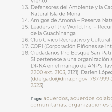
Viento
Defensores del Ambiente y la Cac
Natural Isla de Mona
Amigos de Amoná – Reserva Natu
Leaders of the World, Inc. – Recu
de la Guachinanga
Club Cívico Recreativo y Cultura
COPI (Corporación Piñones se Int
Ciudadanos Pro Bosque San Patri
Si pertenece a una organización s
DRNA en el manejo de ANP’s, favo
2200 ext. 2103
, 2121); Darien Lópe
(
ddelgado@drna.pr.gov
;
787-999-
2523
).
acuerdos
,
acuerdos colab
Tags:
comunitarias
,
organizaciones s