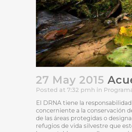
27 May 2015
Acue
Posted at 7:32 pmh
in
Programa
El DRNA tiene la responsabilidad 
concerniente a la conservación de
de las áreas protegidas o design
refugios de vida silvestre que es