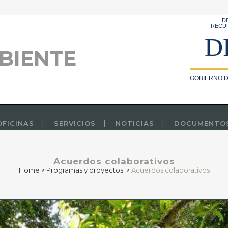
D
RECU
D
BIENTE
GOBIERNO D
OFICINAS
SERVICIOS
NOTICIAS
DOCUMENTO
Acuerdos colaborativos
Home
>
Programas y proyectos
>
Acuerdos colaborativos