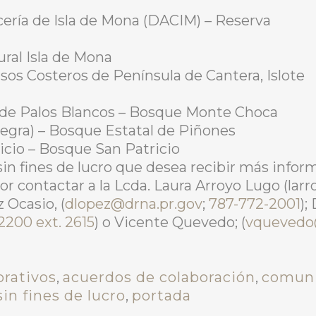
ería de Isla de Mona (DACIM) – Reserva
ral Isla de Mona
rsos Costeros de Península de Cantera, Islote
l de Palos Blancos – Bosque Monte Choca
egra) – Bosque Estatal de Piñones
cio – Bosque San Patricio
in fines de lucro que desea recibir más inform
r contactar a la Lcda. Laura Arroyo Lugo (lar
z Ocasio, (
dlopez@drna.pr.gov
;
787-772-2001
);
2200 ext. 2615
) o Vicente Quevedo; (
vquevedo
orativos
,
acuerdos de colaboración
,
comun
in fines de lucro
,
portada