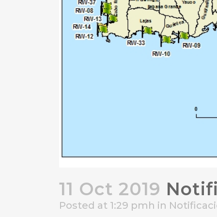
11 Oct 2019
Notif
Posted at 1:29 pmh
in
Notifica