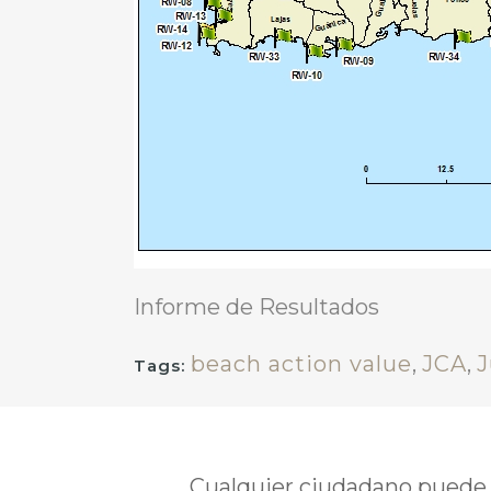
Informe de Resultados
beach action value
,
JCA
,
J
Tags:
Cualquier ciudadano puede i