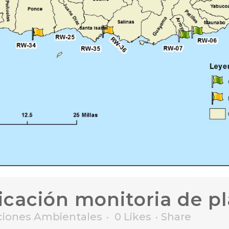
icación monitoria de p
aciones Ambientales
0
Likes
Share