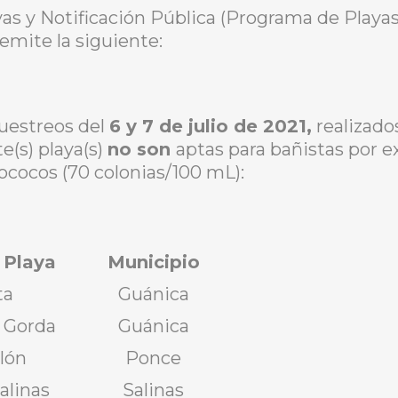
yas y Notificación Pública (Programa de Play
mite la siguiente:
muestreos del
6 y 7 de julio de 2021,
realizados
e(s) playa(s)
no son
aptas para bañistas por ex
ococos (70 colonias/100 mL):
 Playa
Municipio
ta
Guánica
 Gorda
Guánica
lón
Ponce
alinas
Salinas