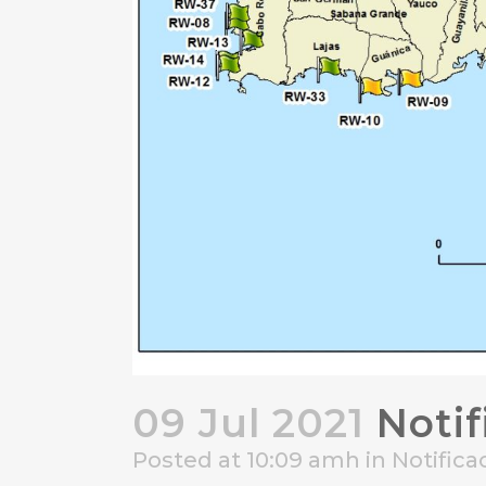
09 Jul 2021
Notif
Posted at 10:09 amh
in
Notific