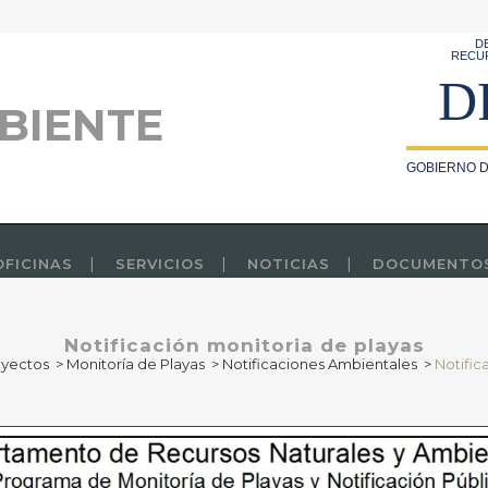
D
RECU
D
BIENTE
GOBIERNO D
OFICINAS
SERVICIOS
NOTICIAS
DOCUMENTO
Notificación monitoria de playas
oyectos
>
Monitoría de Playas
>
Notificaciones Ambientales
>
Notific