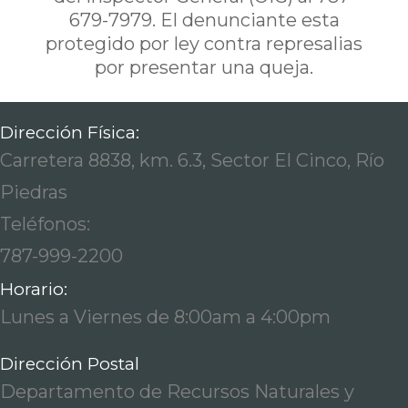
679-7979. El denunciante esta
protegido por ley contra represalias
por presentar una queja.
Dirección Física:
Carretera 8838, km. 6.3, Sector El Cinco, Río
Piedras
Teléfonos:
787-999-2200
Horario:
Lunes a Viernes de 8:00am a 4:00pm
Dirección Postal
Departamento de Recursos Naturales y