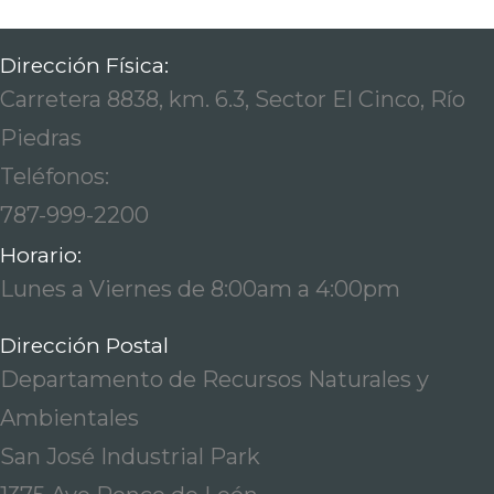
Dirección Física:
Carretera 8838, km. 6.3, Sector El Cinco, Río
Piedras
Teléfonos:
787-999-2200
Horario:
Lunes a Viernes de 8:00am a 4:00pm
Dirección Postal
Departamento de Recursos Naturales y
Ambientales
San José Industrial Park