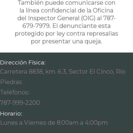
También puede comunicarse con
la línea confidencial de la Oficina
del Inspector General (OIG) al 787-
679-7979. El denunciante esta
protegido por ley contra represalias
por presentar una queja.
Dirección Física:
Carretera 8838, km. 6.3, Sector El Cinco, Río
Piedras
Teléfonos:
787-999-2200
Horario:
Lunes a Viernes de 8:00am a 4:00pm