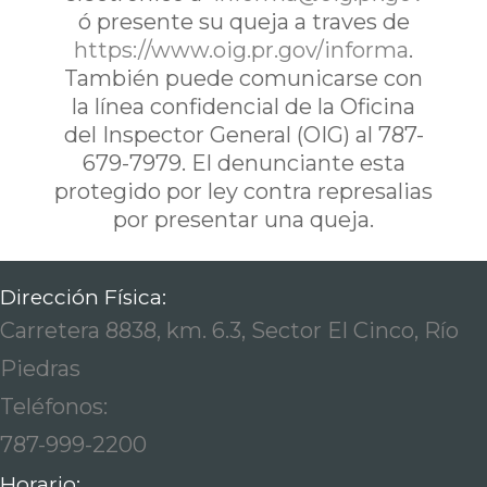
ó presente su queja a traves de
https://www.oig.pr.gov/informa
.
También puede comunicarse con
la línea confidencial de la Oficina
del Inspector General (OIG) al 787-
679-7979. El denunciante esta
protegido por ley contra represalias
por presentar una queja.
Dirección Física:
Carretera 8838, km. 6.3, Sector El Cinco, Río
Piedras
Teléfonos:
787-999-2200
Horario: