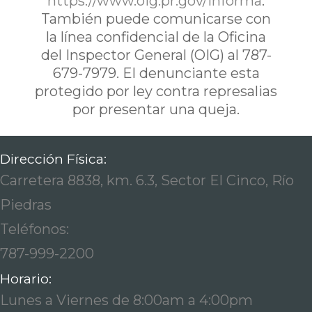
https://www.oig.pr.gov/informa
.
También puede comunicarse con
la línea confidencial de la Oficina
del Inspector General (OIG) al 787-
679-7979. El denunciante esta
protegido por ley contra represalias
por presentar una queja.
Dirección Física:
Carretera 8838, km. 6.3, Sector El Cinco, Río
Piedras
Teléfonos:
787-999-2200
Horario:
Lunes a Viernes de 8:00am a 4:00pm