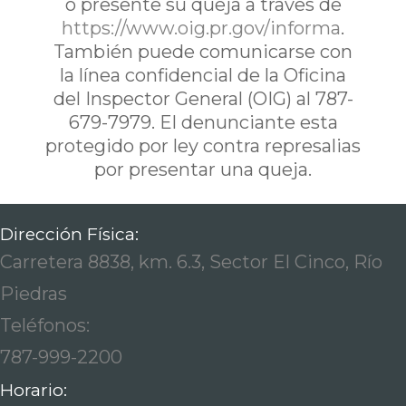
ó presente su queja a traves de
https://www.oig.pr.gov/informa
.
También puede comunicarse con
la línea confidencial de la Oficina
del Inspector General (OIG) al 787-
679-7979. El denunciante esta
protegido por ley contra represalias
por presentar una queja.
Dirección Física:
Carretera 8838, km. 6.3, Sector El Cinco, Río
Piedras
Teléfonos:
787-999-2200
Horario: