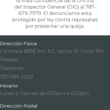
la línea confidencial de la Oficina
del Inspector General (OIG) al 787-
679-7979. El denunciante esta
protegido por ley contra represalias
por presentar una queja.
Dirección Física:
Carretera 8838, km. 6.3, Sector El Cinco, Río
Piedras
Teléfonos:
787-999-2200
Horario:
Lunes a Viernes de 8:00am a 4:00pm
Dirección Postal