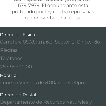
679-7979. El denunciante esta
protegido por ley contra represalias
por presentar una queja.
Dirección Física:
Carretera 8838, km. 6.3, Sector El Cinco, Río
Piedras
Teléfonos:
787-999-2200
Horario:
Lunes a Viernes de 8:00am a 4:00pm
Dirección Postal
Departamento de Recursos Naturales y