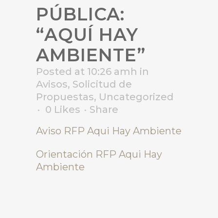
PÚBLICA:
“AQUÍ HAY
AMBIENTE”
Posted at 10:26 amh
in
Avisos
,
Solicitud de
Propuestas
,
Uncategorized
0
Likes
Share
Aviso RFP Aqui Hay Ambiente
Orientación RFP Aqui Hay
Ambiente