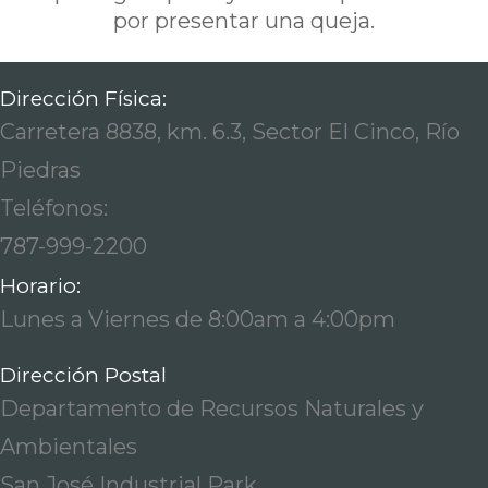
por presentar una queja.
Dirección Física:
Carretera 8838, km. 6.3, Sector El Cinco, Río
Piedras
Teléfonos:
787-999-2200
Horario:
Lunes a Viernes de 8:00am a 4:00pm
Dirección Postal
Departamento de Recursos Naturales y
Ambientales
San José Industrial Park