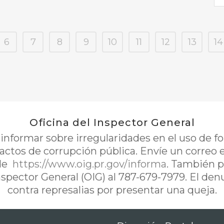
6
7
8
9
10
11
12
13
14
Oficina del Inspector General
nformar sobre irregularidades en el uso de 
 actos de corrupción pública. Envíe un correo 
de
https://www.oig.pr.gov/informa
. También p
Inspector General (OIG) al 787-679-7979. El de
contra represalias por presentar una queja.