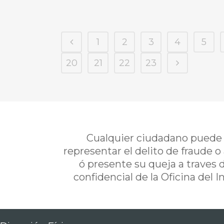
1
2
3
4
5
20
21
22
23
Cualquier ciudadano puede i
representar el delito de fraude o
ó presente su queja a traves 
confidencial de la Oficina del 