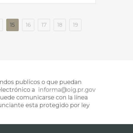
15
16
17
18
19
fondos publicos o que puedan
electrónico a
informa@oig.pr.gov
uede comunicarse con la línea
nunciante esta protegido por ley