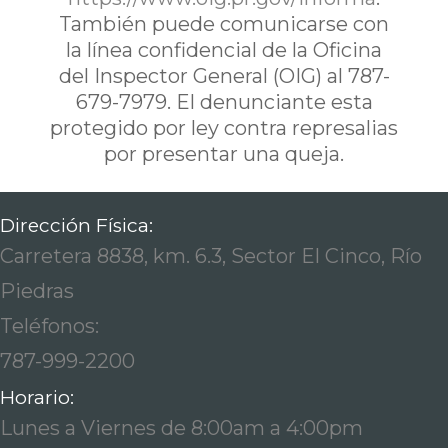
También puede comunicarse con
la línea confidencial de la Oficina
del Inspector General (OIG) al 787-
679-7979. El denunciante esta
protegido por ley contra represalias
por presentar una queja.
Dirección Física:
Carretera 8838, km. 6.3, Sector El Cinco, Río
Piedras
Teléfonos:
787-999-2200
Horario:
Lunes a Viernes de 8:00am a 4:00pm