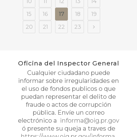
10
11
12
13
14
15
16
17
18
19
20
21
22
23
Oficina del Inspector General
Cualquier ciudadano puede
informar sobre irregularidades en
el uso de fondos publicos o que
puedan representar el delito de
fraude o actos de corrupción
pública. Envíe un correo
electrónico a
informa@oig.pr.gov
ó presente su queja a traves de
https://www.oig.pr.gov/informa
.