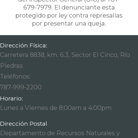
679-7979. El denunciante esta
protegido por ley contra represalias
por presentar una queja.
Dirección Física:
Carretera 8838, km. 6.3, Sector El Cinco, Río
Piedras
Teléfonos:
787-999-2200
Horario:
Lunes a Viernes de 8:00am a 4:00pm
Dirección Postal
Departamento de Recursos Naturales y