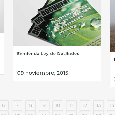
Enmienda Ley de Deslindes
...
09 noviembre, 2015
6
7
8
9
10
11
12
13
14