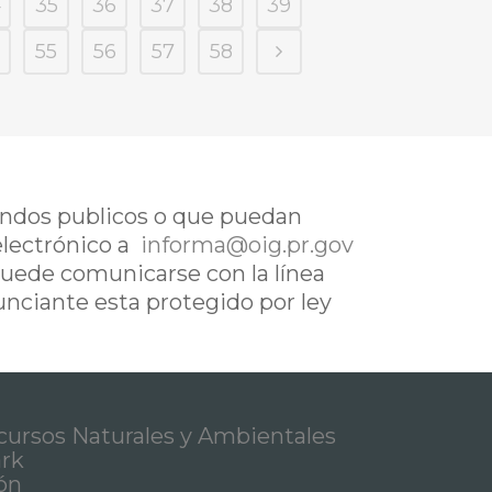
4
35
36
37
38
39
55
56
57
58
fondos publicos o que puedan
electrónico a
informa@oig.pr.gov
uede comunicarse con la línea
nunciante esta protegido por ley
ursos Naturales y Ambientales
ark
ón