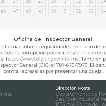
26
27
28
29
30
31
32
33
3
46
47
48
49
50
51
52
53
54
Oficina del Inspector General
nformar sobre irregularidades en el uso de 
 actos de corrupción pública. Envíe un correo 
de
https://www.oig.pr.gov/informa
. También p
Inspector General (OIG) al 787-679-7979. El de
contra represalias por presentar una queja.
Dirección Postal
iedras
Departamento de Rec
San José Industrial P
1375 Ave Ponce de Le