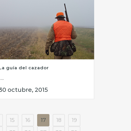
La guía del cazador
...
30 octubre, 2015
15
16
17
18
19